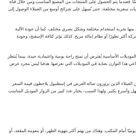
مًا. فعندما يتم الحصول على المنتجات من المصنع المناسب ومن خلال قناة
يات سعرية مختلفة، حتى نُسهل على شرائح أوسع من العملاء الوصول إلى
ل منها تجربة استخدام مختلفة وشكل بصري مختلف. كما أن جودة الآلية
ركة أكثر تطورًا أو نظام إمالة مريح. كذلك تؤثر كثافة الإسفنج، وجودة
لات الأساسية يُفترض أن تمنح راحة يومية واعتمادية جيدة، بينما يُنتظر
نراعي هذا التوازن بعناية في الموديلات التي نعرضها. هدفنا ليس مجرد عرض
 العملاء الذين يزورون صالة العرض في إسطنبول يلاحظون قيمة السعر
ل وأسرع بكثير. ولهذا السبب، يختار عدد كبير من الزوار الموديل المناسب
ا أمام المكتب. وهناك من يهتم أكثر بتهوية الظهر، أو بنعومة المقعد، أو