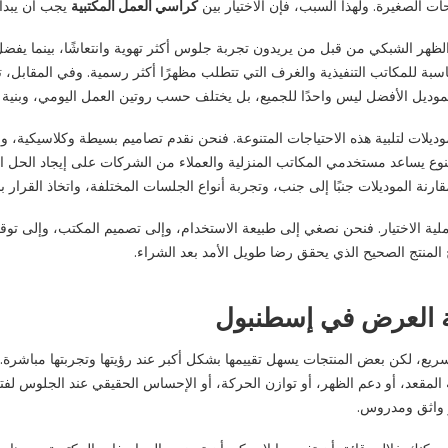
ت الصغيرة. ولهذا السبب، فإن الاختيار بين
كراسي العمل المكتبية
يجب أن يبدأ 
ات الظهر الشبكي من قبل من يريدون تجربة جلوس أكثر تهوية وانتعاشًا، بينما يفضل
بة للمكاتب التنفيذية والغرف التي تتطلب مظهرًا أكثر رسمية. وفي المقابل، ت
وديل الأفضل ليس واحدًا للجميع، بل يختلف حسب روتين العمل اليومي، وبنية ا
وديلات لتلبية هذه الاحتياجات المتنوعة. فنحن نقدم تصاميم بسيطة وكلاسيكية، وخ
التنوع يساعد مستخدمي المكاتب المنزلية والعملاء من الشركات على إيجاد الحل
نة الموديلات جنبًا إلى جنب، وتجربة أنواع الجلسات المختلفة، واتخاذ القرار بنا
عملية الاختيار. فنحن نصغي إلى طبيعة الاستخدام، وإلى تصميم المكتب، وإلى توق
المنتج الصحيح الذي يحقق رضا طويل الأمد بعد الشراء.
ة العرض في إسطنبول
يع، لكن بعض المنتجات يسهل تقييمها بشكل أكبر عند رؤيتها وتجربتها مباشرة. 
 المقعد، أو دعم الظهر، أو توازن الحركة، أو الإحساس الحقيقي عند الجلوس لف
ر واثق ومدروس.