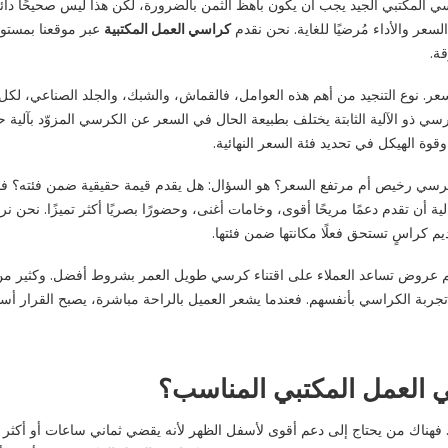
سي المكتبي الجيد يجب أن يكون باهظ الثمن بالضرورة، لكن هذا ليس صحيحًا دائ
لسعر والأداء مُرضيًا للغاية. نحن نقدم
كراسي العمل المكتبية
عبر موقعنا بمستو
ة.
عر. نوع التنجيد من أهم هذه العوامل، فالقماش، والشبك، والجلد الصناعي، لك
رسي ذو الآلية الثابتة يختلف بطبيعة الحال في السعر عن الكرسي المزوّد بآلية ح
وقوة الهيكل في تحديد فئة السعر النهائية.
سي رخيص أم مرتفع السعر؟ هو السؤال: هل يقدم قيمة حقيقية ضمن فئته؟ فالمودي
ية أن تقدم دعمًا مريحًا أقوى، وخامات أغنى، وحضورًا بصريًا أكثر تميزًا. نحن 
يم كراسٍ تستحق فعلًا مكانتها ضمن فئتها.
م عروض تساعد العملاء على اقتناء كرسي طويل العمر بشروط أفضل. وكثير من
جربة الكراسي بأنفسهم. فعندما يشعر العميل بالراحة مباشرة، يصبح القرار أسه
 العمل المكتبي المناسب؟
ناك من يحتاج إلى دعم أقوى لأسفل الظهر لأنه يقضي ثماني ساعات أو أكثر يوميً